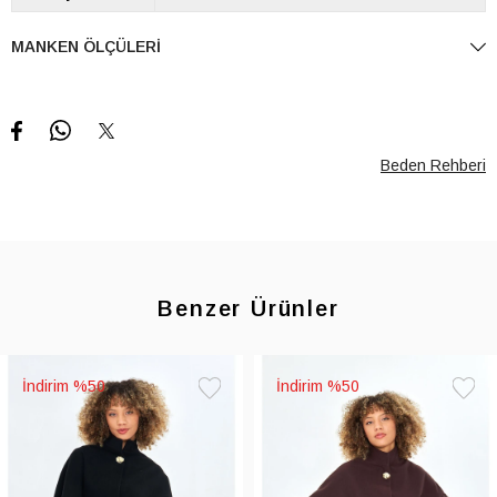
MANKEN ÖLÇÜLERI
Beden Rehberi
Benzer Ürünler
%50
%50
Favorilere
Favoril
Ekle
Ekle