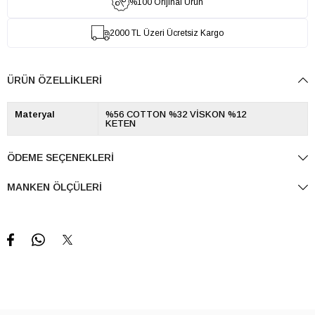
%100 Orijinal Ürün
2000 TL Üzeri Ücretsiz Kargo
ÜRÜN ÖZELLIKLERI
Materyal
%56 COTTON %32 VİSKON %12
KETEN
ÖDEME SEÇENEKLERI
MANKEN ÖLÇÜLERI