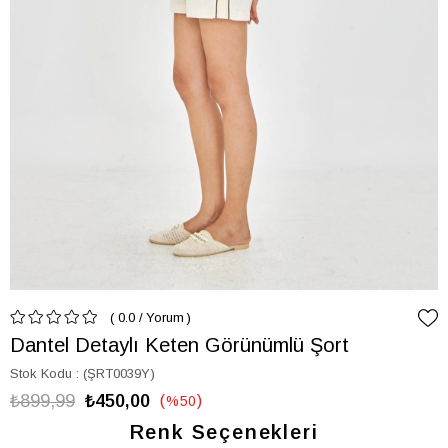
0.0
/
Yorum
Dantel Detaylı Keten Görünümlü Şort
Stok Kodu
(ŞRT0039Y)
₺899,99
₺450,00
%
50
İndirim
Renk Seçenekleri