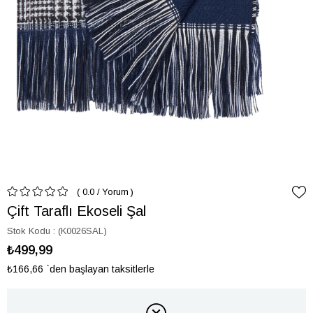
0.0
/
Yorum
Çift Taraflı Ekoseli Şal
Stok Kodu
(K0026SAL)
₺499,99
₺166,66
`den başlayan taksitlerle