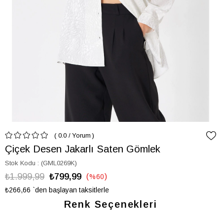
0.0
/
Yorum
Çiçek Desen Jakarlı Saten Gömlek
Stok Kodu
(GML0269K)
₺1.999,99
₺799,99
%
60
İndirim
₺266,66
`den başlayan taksitlerle
Renk Seçenekleri