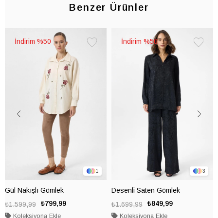
Benzer Ürünler
%50
%50
Favorilere
Favorile
Ekle
Ekle
1
3
Gül Nakışlı Gömlek
Desenli Saten Gömlek
₺799,99
₺849,99
₺1.599,99
₺1.699,99
Koleksiyona Ekle
Koleksiyona Ekle