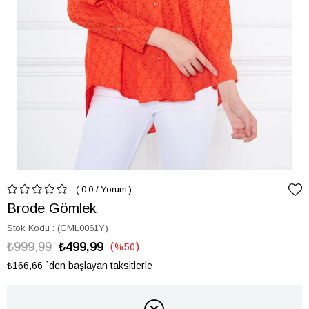
0.0
/
Yorum
Brode Gömlek
Stok Kodu
(GML0061Y)
₺999,99
₺499,99
%
50
İndirim
₺166,66
`den başlayan taksitlerle