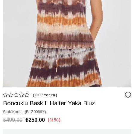
0.0
/
Yorum
Boncuklu Baskılı Halter Yaka Bluz
Stok Kodu
(BLZ0066Y)
₺499,99
₺250,00
%
50
İndirim