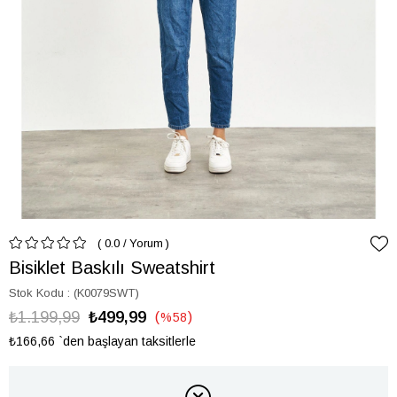
0.0
/
Yorum
Bisiklet Baskılı Sweatshirt
Stok Kodu
(K0079SWT)
₺1.199,99
₺499,99
%
58
İndirim
₺166,66
`den başlayan taksitlerle