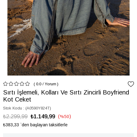
0.0
/
Yorum
Sırtı İşlemeli, Kolları Ve Sırtı Zincirli Boyfriend
Kot Ceket
Stok Kodu
(A0590Y824T)
₺2.299,99
₺1.149,99
%
50
İndirim
₺383,33
`den başlayan taksitlerle