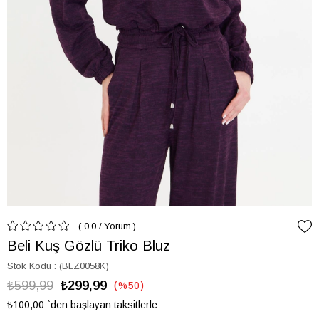
0.0
/
Yorum
Beli Kuş Gözlü Triko Bluz
Stok Kodu
(BLZ0058K)
₺599,99
₺299,99
%
50
İndirim
₺100,00
`den başlayan taksitlerle