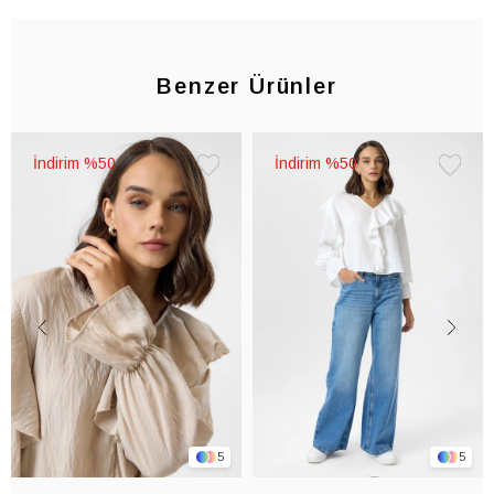
Benzer Ürünler
%50
%50
Favorilere
Favorile
Ekle
Ekle
5
5