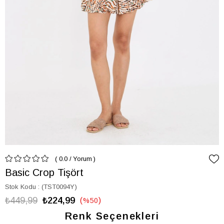
0.0
/
Yorum
Basic Crop Tişört
Stok Kodu
(TST0094Y)
₺449,99
₺224,99
%
50
İndirim
Renk Seçenekleri