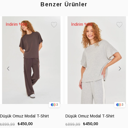
Benzer Ürünler
%50
%50
Favorilere
Favoril
Ekle
Ekle
3
3
Düşük Omuz Modal T-Shirt
Düşük Omuz Modal T-Shirt
₺450,00
₺450,00
₺899,99
₺899,99