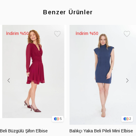
Benzer Ürünler
%50
%50
Favorilere
Favoril
Ekle
Ekle
5
2
Beli Büzgülü Şifon Elbise
Balıkçı Yaka Beli Pileli Mini Elbise