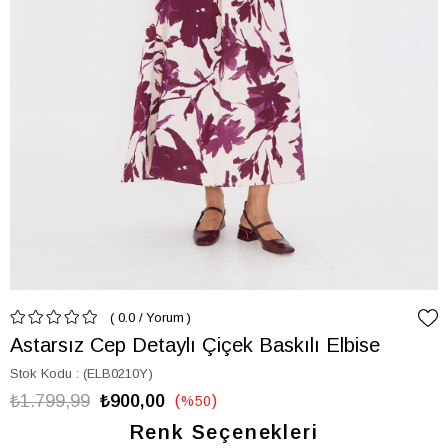
0.0
/
Yorum
Astarsız Cep Detaylı Çiçek Baskılı Elbise
Stok Kodu
(ELB0210Y)
₺1.799,99
₺900,00
%
50
İndirim
Renk Seçenekleri