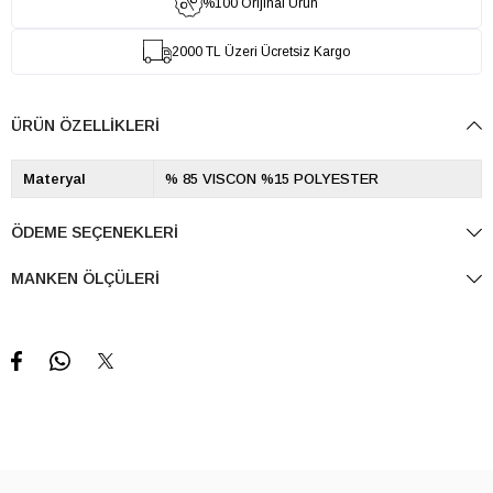
%100 Orijinal Ürün
2000 TL Üzeri Ücretsiz Kargo
ÜRÜN ÖZELLIKLERI
Materyal
% 85 VISCON %15 POLYESTER
ÖDEME SEÇENEKLERI
MANKEN ÖLÇÜLERI