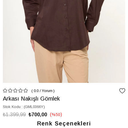
0.0
/
Yorum
Arkası Nakışlı Gömlek
Stok Kodu
(GML0366Y)
₺1.399,99
₺700,00
%
50
İndirim
Renk Seçenekleri