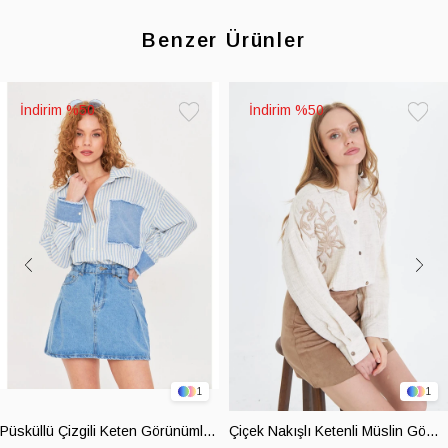
Benzer Ürünler
%50
%50
Favorilere
Favoril
Ekle
Ekle
1
1
Püsküllü Çizgili Keten Görünümlü Gömlek
Çiçek Nakışlı Ketenli Müslin Gömlek