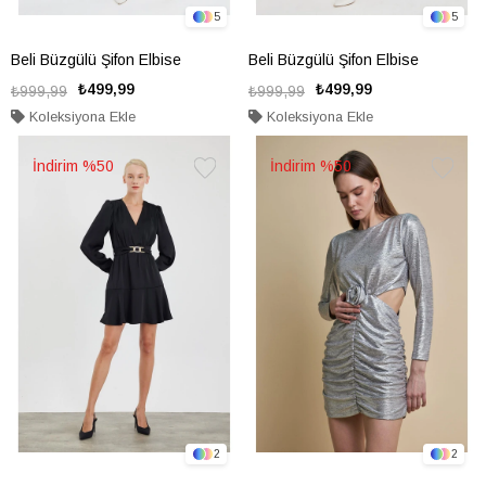
5
5
Beli Büzgülü Şifon Elbise
Beli Büzgülü Şifon Elbise
₺499,99
₺499,99
₺999,99
₺999,99
Koleksiyona Ekle
Koleksiyona Ekle
%50
%50
Favorilere
Favorile
Ekle
Ekle
2
2