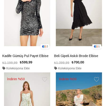
2
1
Kadife Gümüş Pul Payet Elbise
Beli Gipeli Askılı Brode Elbise
₺599,99
₺700,00
₺1.199,99
₺1.399,99
Koleksiyona Ekle
Koleksiyona Ekle
%50
%50
Favorilere
Favorile
Ekle
Ekle