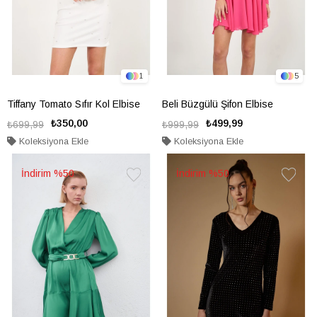
1
5
Tiffany Tomato Sıfır Kol Elbise
Beli Büzgülü Şifon Elbise
₺350,00
₺499,99
₺699,99
₺999,99
Koleksiyona Ekle
Koleksiyona Ekle
%50
%50
Favorilere
Favorile
Ekle
Ekle