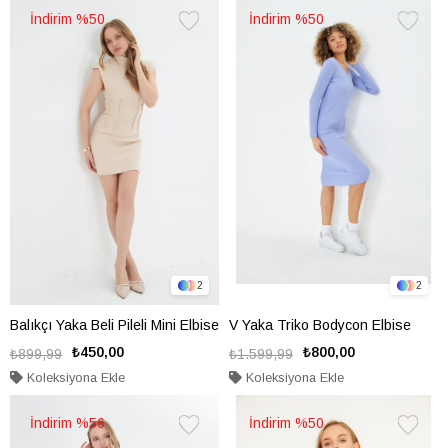
%50
%50
Favorilere
Favorile
Ekle
Ekle
2
2
Balıkçı Yaka Beli Pileli Mini Elbise
V Yaka Triko Bodycon Elbise
₺450,00
₺800,00
₺899,99
₺1.599,99
Koleksiyona Ekle
Koleksiyona Ekle
%56
%50
Favorilere
Favorile