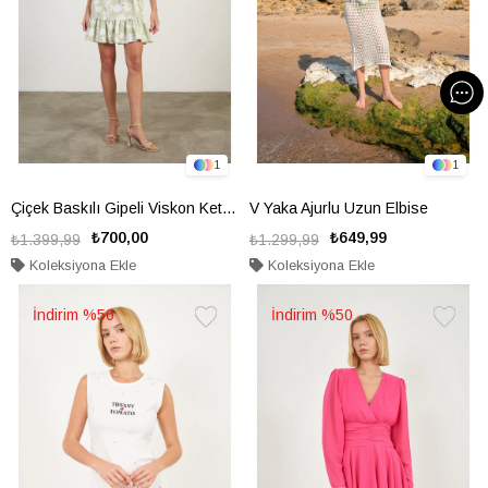
1
1
Çiçek Baskılı Gipeli Viskon Keten Görünümlü Elbise
V Yaka Ajurlu Uzun Elbise
₺700,00
₺649,99
₺1.399,99
₺1.299,99
Koleksiyona Ekle
Koleksiyona Ekle
%50
%50
Favorilere
Favorile
Ekle
Ekle