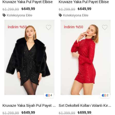
Kruvaze Yaka Pul Payet Elbise
Kruvaze Yaka Pul Payet Elbise
₺649,99
₺649,99
₺1.299,99
₺1.299,99
Koleksiyona Ekle
Koleksiyona Ekle
%50
%50
Favorilere
Favorile
Ekle
Ekle
4
2
Kruvaze Yaka Siyah Pul Payet Elbise
Sırt Dekolteli Kolları Volanlı Kırmızı Pul Payet Elbise
₺649,99
₺699,99
₺1.299,99
₺1.399,99