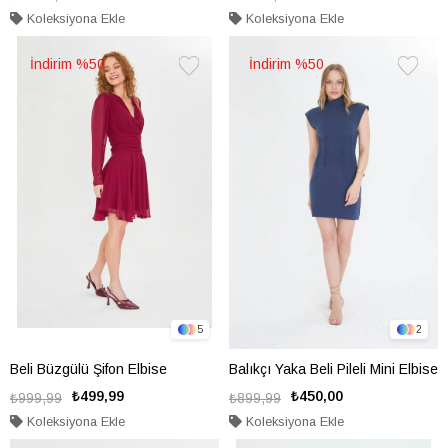
Koleksiyona Ekle
Koleksiyona Ekle
%50
%50
Favorilere
Favorile
Ekle
Ekle
5
2
Beli Büzgülü Şifon Elbise
Balıkçı Yaka Beli Pileli Mini Elbise
₺499,99
₺450,00
₺999,99
₺899,99
Koleksiyona Ekle
Koleksiyona Ekle