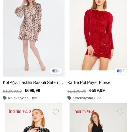
Ekle
Ekle
1
2
Kol Ağzı Lastikli Baskılı Saten Elbise
Kadife Pul Payet Elbise
₺699,99
₺599,99
₺1.599,99
₺1.199,99
Koleksiyona Ekle
Koleksiyona Ekle
%50
%50
Favorilere
Favorile
Ekle
Ekle