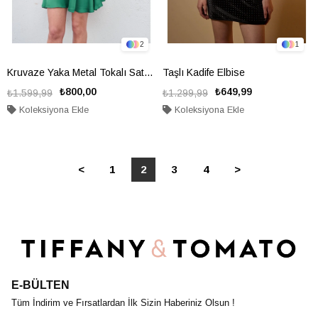
2
1
Kruvaze Yaka Metal Tokalı Saten Elbise
Taşlı Kadife Elbise
₺800,00
₺649,99
₺1.599,99
₺1.299,99
Koleksiyona Ekle
Koleksiyona Ekle
<
1
2
3
4
>
E-BÜLTEN
Tüm İndirim ve Fırsatlardan İlk Sizin Haberiniz Olsun !