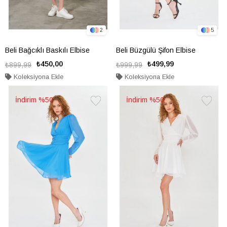
2
5
Beli Bağcıklı Baskılı Elbise
Beli Büzgülü Şifon Elbise
₺450,00
₺499,99
₺899,99
₺999,99
Koleksiyona Ekle
Koleksiyona Ekle
%50
%50
Favorilere
Favorile
Ekle
Ekle