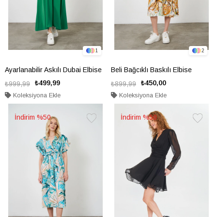
1
2
Ayarlanabilir Askılı Dubai Elbise
Beli Bağcıklı Baskılı Elbise
₺499,99
₺450,00
₺999,99
₺899,99
Koleksiyona Ekle
Koleksiyona Ekle
%50
%50
Favorilere
Favorile
Ekle
Ekle