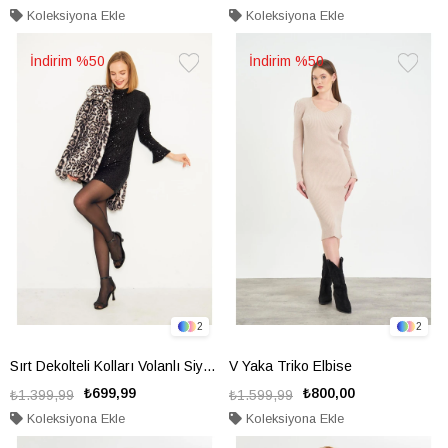
Koleksiyona Ekle
Koleksiyona Ekle
%50
%50
Favorilere
Favorile
Ekle
Ekle
2
2
Sırt Dekolteli Kolları Volanlı Siyah Pul Payet Elbise
V Yaka Triko Elbise
₺699,99
₺800,00
₺1.399,99
₺1.599,99
Koleksiyona Ekle
Koleksiyona Ekle