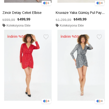
1
4
Zincir Detay Ceket Elbise
Kruvaze Yaka Gümüş Pul Payet Elbise
₺499,99
₺649,99
₺999,99
₺1.299,99
Koleksiyona Ekle
Koleksiyona Ekle
%50
%50
Favorilere
Favorile
Ekle
Ekle
4
4