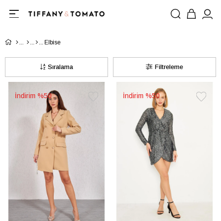
Elbise
Sıralama
Filtreleme
%50
%50
Favorilere
Favorile
Ekle
Ekle