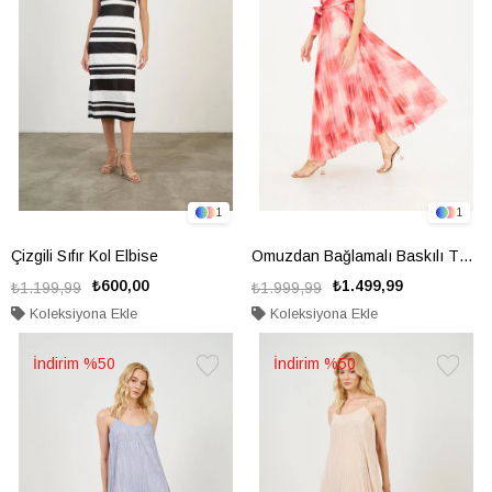
1
1
Çizgili Sıfır Kol Elbise
Omuzdan Bağlamalı Baskılı Tül Elbise
₺600,00
₺1.499,99
₺1.199,99
₺1.999,99
Koleksiyona Ekle
Koleksiyona Ekle
%50
%50
Favorilere
Favorile
Ekle
Ekle