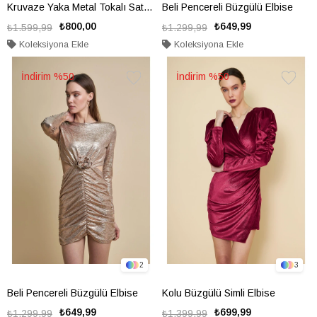
Kruvaze Yaka Metal Tokalı Saten Elbise
Beli Pencereli Büzgülü Elbise
₺800,00
₺649,99
₺1.599,99
₺1.299,99
Koleksiyona Ekle
Koleksiyona Ekle
%50
%50
Favorilere
Favorile
Ekle
Ekle
2
3
Beli Pencereli Büzgülü Elbise
Kolu Büzgülü Simli Elbise
₺649,99
₺699,99
₺1.299,99
₺1.399,99