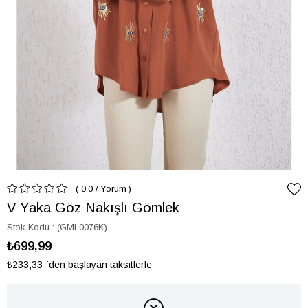
0.0
/
Yorum
V Yaka Göz Nakışlı Gömlek
Stok Kodu
(GML0076K)
₺699,99
₺233,33
`den başlayan taksitlerle