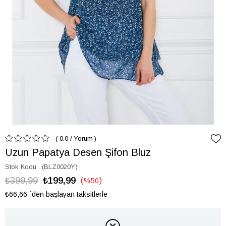
0.0
/
Yorum
Uzun Papatya Desen Şifon Bluz
Stok Kodu
(BLZ0020Y)
₺399,99
₺199,99
%
50
İndirim
₺66,66
`den başlayan taksitlerle