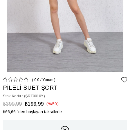
0.0
/
Yorum
PİLELİ SÜET ŞORT
Stok Kodu
(ŞRT0010Y)
₺399,99
₺199,99
%
50
İndirim
₺66,66
`den başlayan taksitlerle