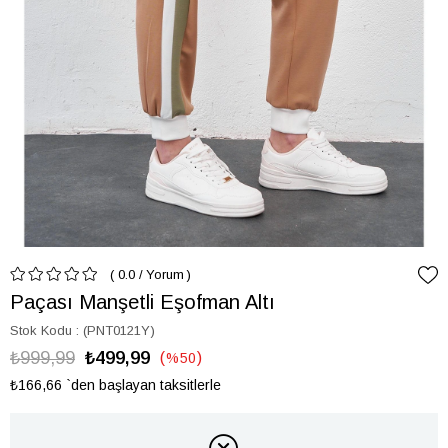
0.0
/
Yorum
Paçası Manşetli Eşofman Altı
Stok Kodu
(PNT0121Y)
₺999,99
₺499,99
%
50
İndirim
₺166,66
`den başlayan taksitlerle