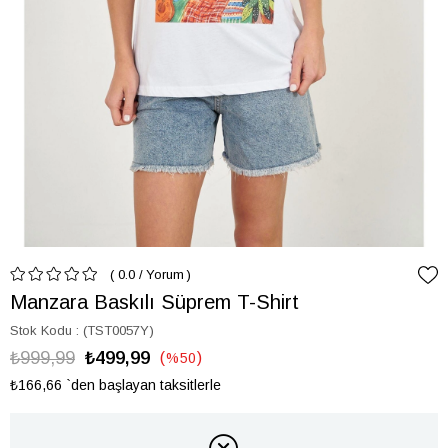
0.0
/
Yorum
Manzara Baskılı Süprem T-Shirt
Stok Kodu
(TST0057Y)
₺999,99
₺499,99
%
50
İndirim
₺166,66
`den başlayan taksitlerle