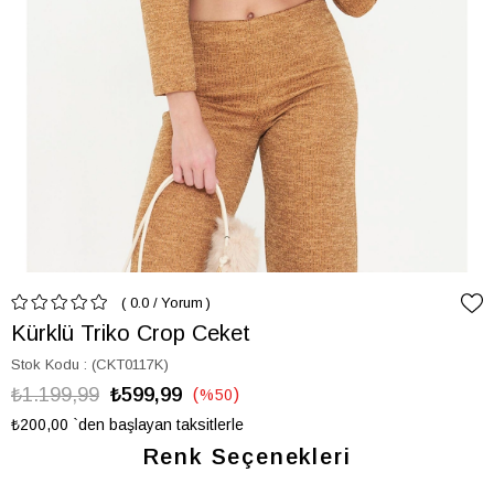
0.0
/
Yorum
Kürklü Triko Crop Ceket
Stok Kodu
(CKT0117K)
₺1.199,99
₺599,99
%
50
İndirim
₺200,00
`den başlayan taksitlerle
Renk Seçenekleri