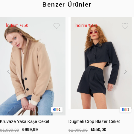
Benzer Ürünler
%50
%50
Favorilere
Favoril
Ekle
Ekle
1
3
Kruvaze Yaka Kaşe Ceket
Düğmeli Crop Blazer Ceket
₺999,99
₺550,00
₺1.999,99
₺1.099,99