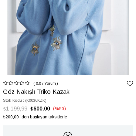
0.0
/
Yorum
Göz Nakışlı Triko Kazak
Stok Kodu
(K0036KZK)
₺1.199,99
₺600,00
%
50
İndirim
₺200,00
`den başlayan taksitlerle