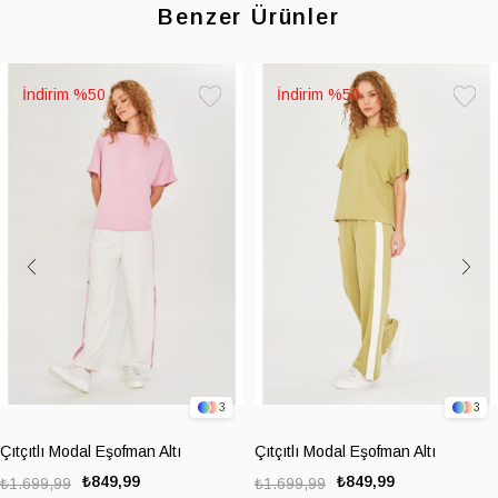
Benzer Ürünler
%50
%50
Favorilere
Favoril
Ekle
Ekle
3
3
Çıtçıtlı Modal Eşofman Altı
Çıtçıtlı Modal Eşofman Altı
₺849,99
₺849,99
₺1.699,99
₺1.699,99