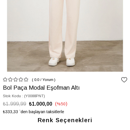
0.0
/
Yorum
Bol Paça Modal Eşofman Altı
Stok Kodu
(Y0088PNT)
₺1.999,99
₺1.000,00
%
50
İndirim
₺333,33
`den başlayan taksitlerle
Renk Seçenekleri