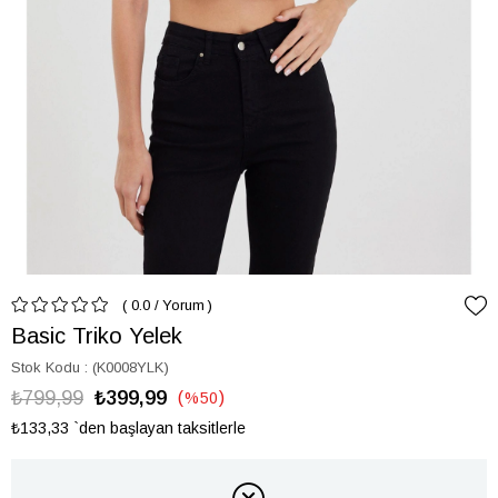
0.0
/
Yorum
Basic Triko Yelek
Stok Kodu
(K0008YLK)
₺799,99
₺399,99
%
50
İndirim
₺133,33
`den başlayan taksitlerle